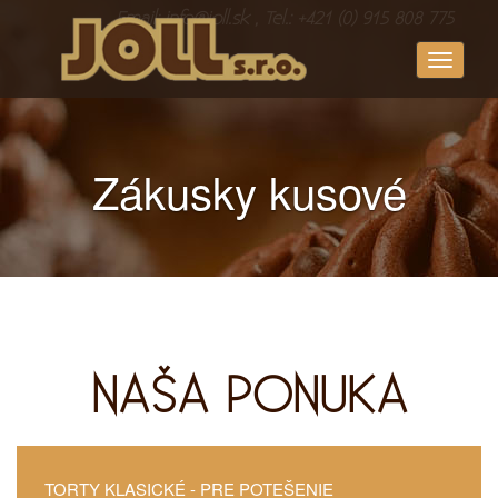
Email: info@joll.sk , Tel.: +421 (0) 915 808 775
Toggle
navigati
Zákusky kusové
NAŠA PONUKA
TORTY KLASICKÉ
- PRE POTEŠENIE