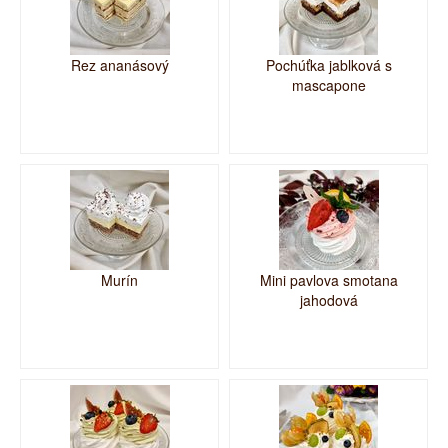
Rez ananásový
Pochúťka jablková s
mascapone
Murín
Mini pavlova smotana
jahodová