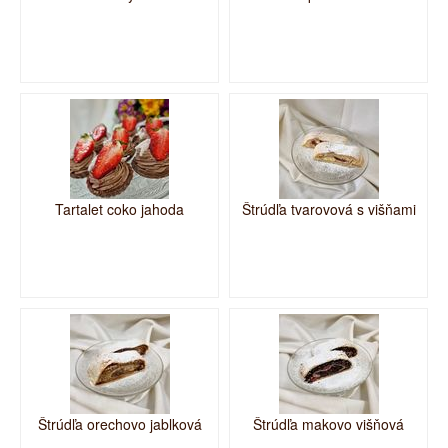
Tartalet coko jahoda
Štrúdľa tvarovová s višňami
Štrúdľa orechovo jablková
Štrúdľa makovo višňová