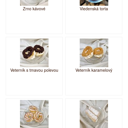
Zrno kávové
Viedenská torta
Veterník s tmavou polevou
Veterník karamelový