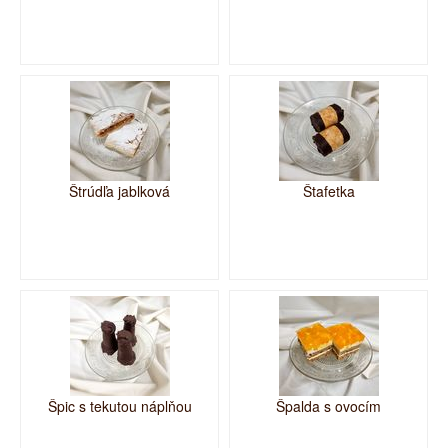
Štrúdľa jablková
Štafetka
Špic s tekutou náplňou
Špalda s ovocím