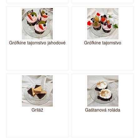
Grófkine tajomstvo jahodové
Grófkine tajomstvo
Griláž
Gaštanová roláda