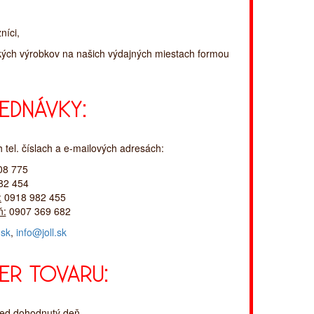
níci,
ch výrobkov na našich výdajných miestach formou
EDNÁVKY:
tel. číslach a e-mailových adresách:
8 775
82 454
:
0918 982 455
ň:
0907 369 682
.sk
,
info@joll.sk
ER TOVARU:
ed dohodnutý deň.