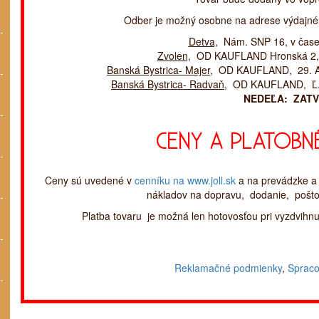
Odber je možný osobne na adrese výdajnéh
Detva,
Nám. SNP 16, v čase 
Zvolen,
OD KAUFLAND Hronská 2, v
Banská Bystrica- Majer,
OD KAUFLAND, 29. Aug
Banská Bystrica- Radvaň,
OD KAUFLAND, Ľ. Š
NEDEĽA: ZAT
CENY A PLATOBN
Ceny sú uvedené v
cenníku na www.joll.sk
a na prevádzke a 
nákladov na dopravu, dodanie, poštov
Platba tovaru je možná len hotovosťou pri vyzdvihn
Reklamačné podmienky
,
Spraco