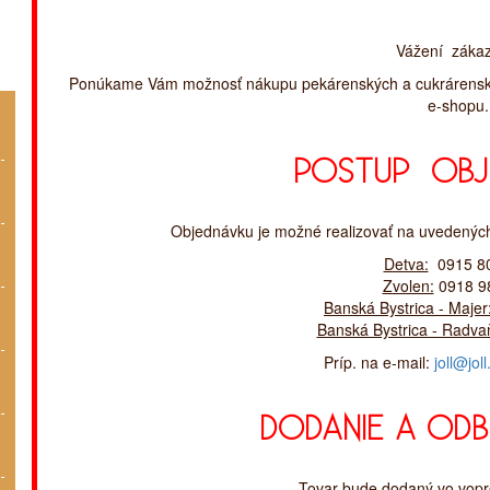
Vážení zákaz
Ponúkame Vám možnosť nákupu pekárenských a cukrárenský
e-shopu.
POSTUP OBJ
Objednávku je možné realizovať na uvedených 
Detva:
0915 80
Zvolen:
0918 9
Banská Bystrica - Majer
Banská Bystrica - Radva
Príp. na e-mail:
joll@joll
DODANIE A ODB
Tovar bude dodaný vo vopr