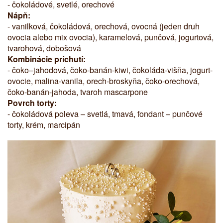
- čokoládové, svetlé, orechové
Nápň:
- vanilková, čokoládová, orechová, ovocná (jeden druh
ovocia alebo mix ovocia), karamelová, punčová, jogurtová,
tvarohová, dobošová
Kombinácie príchutí:
- čoko–jahodová, čoko-banán-kiwi, čokoláda-višňa, jogurt-
ovocie, malina-vanila, orech-broskyňa, čoko-orechová,
čoko-banán-jahoda, tvaroh mascarpone
Povrch torty:
- čokoládová poleva – svetlá, tmavá, fondant – punčové
torty, krém, marcipán