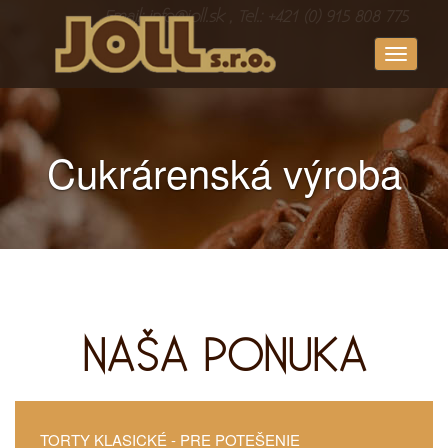
Email: info@joll.sk , Tel.: +421 (0) 915 808 775
Toggle
navigati
Cukrárenská výroba
NAŠA PONUKA
TORTY KLASICKÉ
- PRE POTEŠENIE