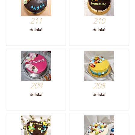
211
210
detská
detská
209
208
detská
detská