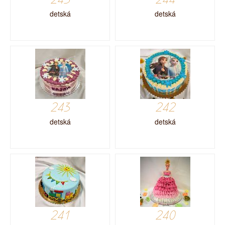
detská
detská
243
242
detská
detská
241
240