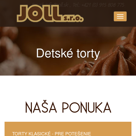
Email: info@joll.sk , Tel.: +421 (0) 915 808 775
Toggle
navigati
Detské torty
NAŠA PONUKA
TORTY KLASICKÉ
- PRE POTEŠENIE