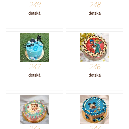
249
248
detská
detská
247
246
detská
detská
245
244