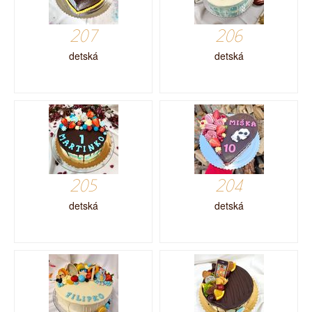
207
206
detská
detská
205
204
detská
detská