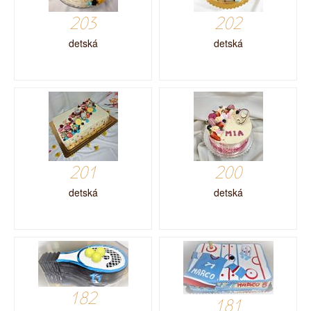
203
202
detská
detská
201
200
detská
detská
182
181